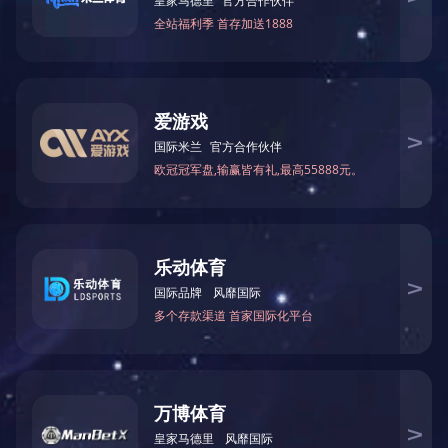
科建建设锦艺四季城QC小组荣获“郑州市2019年工程建设全面质量管理优秀QC小组成果”二等奖
科建建设锦艺四季城QC小组荣获“郑州市2019年工程建设全面质量管理优秀QC小组成果”二等奖