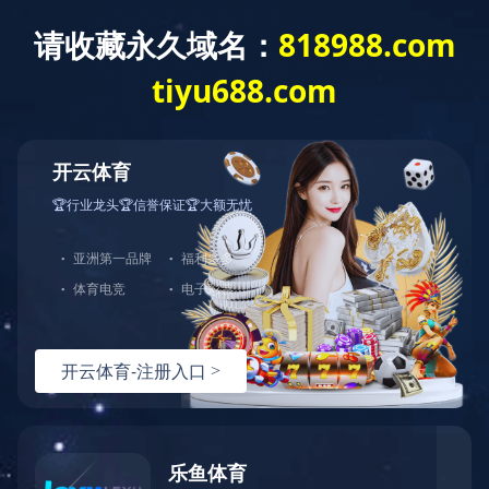
精品工程
平顶山佳田西湖岸二期
开云官方版网站登录入口：2019-08-26 10:06:04
／
浏览：
2684
平顶山佳田西湖岸二期