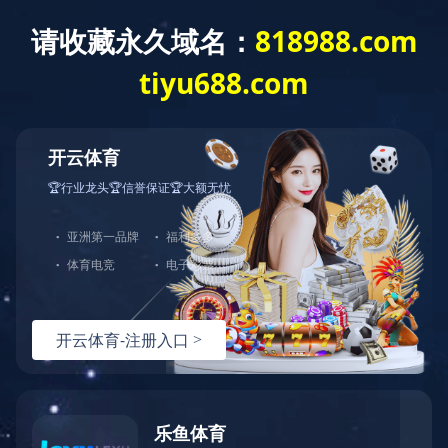
创新创优
“锦艺四季城香榭苑6#、7#、8#楼工程”被评为河
南省优质结构工程
开云官方版网站登录入口：2019-08-26 15:04:46
／
浏览：
2614