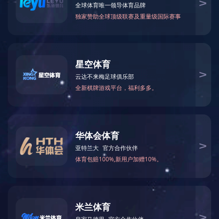
上一篇
下一篇
TOP
版权所有：开云官方版网站登录入口
豫ICP备16025101