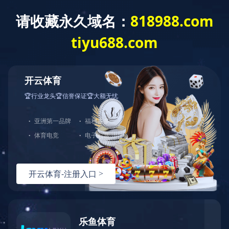
创新创优
一种便于清理的侧排雨水篦子过滤装置（国家专
利）
开云官方版网站登录入口：2022-04-01 09:43:41
／
浏览：
1853