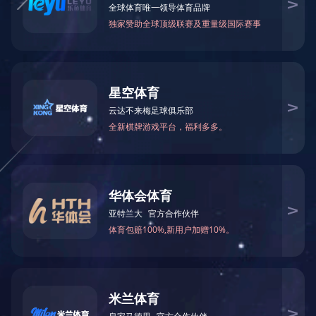
上一篇
下一篇
TOP